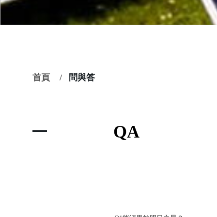
首頁
正在此頁面：
問與答
QA