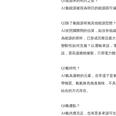
Q1能源界的明日之星？
會員登入
A1氫能源被視為明日的能源因可
Q2除了氫能源有無其他能源型態
A2依照國際間的估算，如沒有低碳
為能源的骨幹，已形成完整且龐大
變動性如何克服？以運輸來說，
說，需高溫燃燒煉製，只用電力難
Q3氫特性？
A3氫為最輕的元素，在常溫下是
登 入
學物質。氫氣無色無臭無味，不具
忘記密碼？
結合的方式存在。
Q4氫優點？
A4氫供應充足，也有眾多來源可