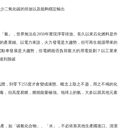
建立專屬帳號
減少二氧化碳的排放以及能夠穩定輸出
只要再完成幾個步驟，即可完
？
「氫」，世界無法在2050年實現淨零排放。長久以來石化燃料是作
的產業鏈。以電力來說，火力發電是大趨勢，但可再生能源帶來的
電動車發展是大趨勢，但電網能否負荷龐大的用電規劃？以工業來
達到脫碳
氣體，到零下255度才會變成液態。概念上取之不盡，用之不竭的化
我 要 註 冊
毒，但高度易燃，燃燒能量極強。地球上的氫，大多以跟其他元素
生產，如「碳氫化合物」、「水」，不必依靠其他生產國進口。清潔